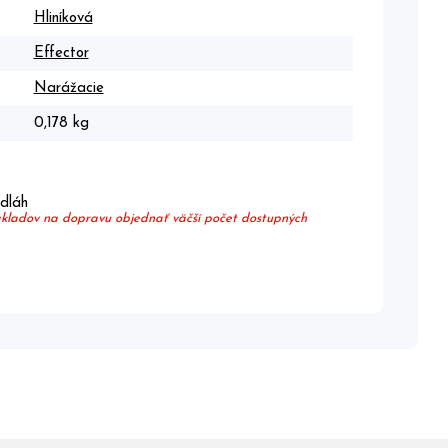
Hliníková
Effector
Narážacie
0,178 kg
odláh
nákladov na dopravu objednať väčší počet dostupných