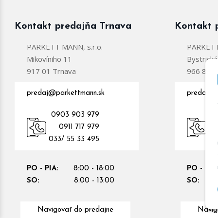
Kontakt predajňa Trnava
Kontakt 
PARKETT MANN, s.r.o.
PARKETT 
Mikovíniho 11
Bystrick
917 01 Trnava
966 81 Ž
predaj@parkettmann.sk
predajzc
0903 903 979
0
0911 717 979
09
033/ 55 33 495
PO - PIA:
8:00 - 18:00
PO - PIA
SO:
8:00 - 13:00
SO:
Navigovať do predajne
Navig