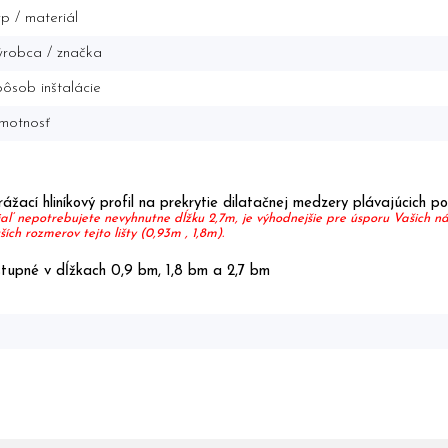
p / materiál
robca / značka
ôsob inštalácie
motnosť
ážací hliníkový profil na prekrytie dilatačnej medzery plávajúcich p
aľ nepotrebujete nevyhnutne dĺžku 2,7m, je výhodnejšie pre úsporu Vašich 
ších rozmerov tejto lišty (0,93m , 1,8m).
tupné v dĺžkach 0,9 bm, 1,8 bm a 2,7 bm