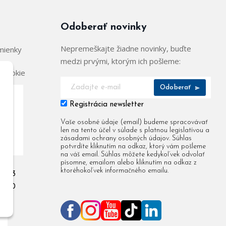
Odoberať novinky
Nepremeškajte žiadne novinky, buďte
mienky
medzi prvými, ktorým ich pošleme:
 cookie
Odoberať
Registrácia newsletter
904
Vaše osobné údaje (email) budeme spracovávať
len na tento účel v súlade s platnou legislatívou a
955
zásadami ochrany osobných údajov. Súhlas
potvrdíte kliknutím na odkaz, ktorý vám pošleme
na váš email. Súhlas môžete kedykoľvek odvolať
písomne, emailom alebo kliknutím na odkaz z
ktoréhokoľvek informačného emailu.
 903
 080