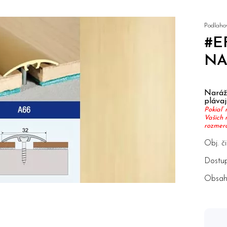
Podlahov
#E
NA
Naráža
pláva
Pokiaľ 
Vašich 
rozmerov
Obj. či
Dostup
Obsah 