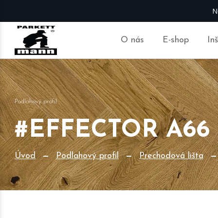
N
O nás
E-shop
In
Podlahový profil
#EFFECTOR A66 
Úvod
Podlahový profil
Prechodová lišta