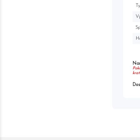
Ty
Vý
Sp
H
Nar
Poki
krat
Dos