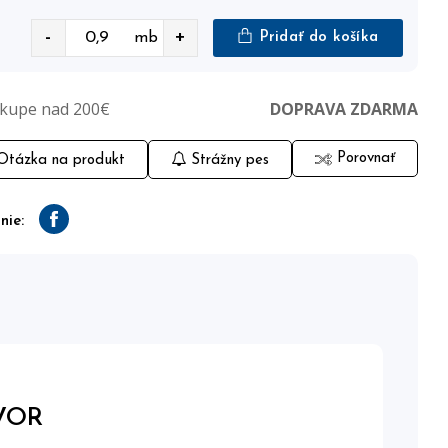
-
+
mb
Pridať do košíka
ákupe nad 200€
DOPRAVA ZDARMA
Porovnať
tázka na produkt
Strážny pes
nie:
Facebook
VOR