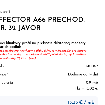
ý profil
FFECTOR A66 PRECHOD.
R. 32 JAVOR
cí hliníkový profil na prekrytie dilatačnej medzery
júcich podláh
nepotrebujete nevyhnutne dĺžku 2,7m, je výhodnejšie pre úsporu
nákladov na dopravu objednať väčší počet dostupných kratších
 tejto lišty (0,93m , 1,8m).
slo:
140067
nosť:
Dodanie do 14 dní
balenia:
0,9 mb
1 ks = 12,02 €
13,35
€
/ mb