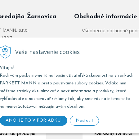
predajňa Žarnovica
Obchodné informácie
MANN, s.r.o.
Všeobecné obchodné pod
á 1737
Zásady používania súborov
arnovica
Vaše nastavenie cookies
Obchodný zástupca:
@parkettmann.sk
Vitajte!
Stred/Východ:
0947 900 
911 903 979
Radi vám poskytneme tú najlepšiu užívateľskú skúsenosť na stránkach
Západ:
0903 903 
02 907 979
PARKETT MANN a preto používame súbory cookies. Vďaka nim
môžeme stránky aktualizovať o nové informácie a produkty, ktoré
vyhľadávate a nastavovať reklamy tak, aby sme vás na internete čo
najmenej zaťažovali nezaujímavým obsahom.
Marketing:
0947 900
:
8:00 - 17:00
Zásobovanie:
0911 496
8:00 - 12:00
ÁNO, JE TO V PORIADKU!
Nastaviť
Kontaktný formulár
ovať do predajne