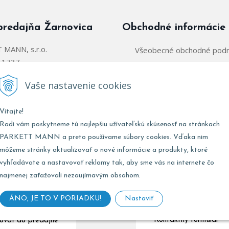
predajňa Žarnovica
Obchodné informácie
MANN, s.r.o.
Všeobecné obchodné pod
á 1737
Zásady používania súborov
arnovica
Vaše nastavenie cookies
Obchodný zástupca:
@parkettmann.sk
Vitajte!
Stred/Východ:
0947 900 
911 903 979
Radi vám poskytneme tú najlepšiu užívateľskú skúsenosť na stránkach
Západ:
0903 903 
02 907 979
PARKETT MANN a preto používame súbory cookies. Vďaka nim
môžeme stránky aktualizovať o nové informácie a produkty, ktoré
vyhľadávate a nastavovať reklamy tak, aby sme vás na internete čo
najmenej zaťažovali nezaujímavým obsahom.
Marketing:
0947 900
:
8:00 - 17:00
Zásobovanie:
0911 496
8:00 - 12:00
ÁNO, JE TO V PORIADKU!
Nastaviť
Kontaktný formulár
ovať do predajne