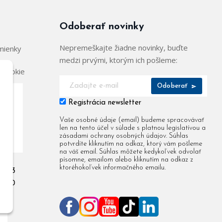
Odoberať novinky
Nepremeškajte žiadne novinky, buďte
mienky
medzi prvými, ktorým ich pošleme:
 cookie
Odoberať
Registrácia newsletter
904
Vaše osobné údaje (email) budeme spracovávať
len na tento účel v súlade s platnou legislatívou a
955
zásadami ochrany osobných údajov. Súhlas
potvrdíte kliknutím na odkaz, ktorý vám pošleme
na váš email. Súhlas môžete kedykoľvek odvolať
písomne, emailom alebo kliknutím na odkaz z
ktoréhokoľvek informačného emailu.
 903
 080