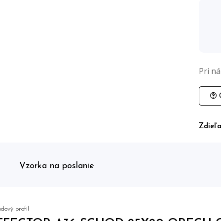
Pri n
O
Zdieľa
Vzorka na poslanie
dový profil