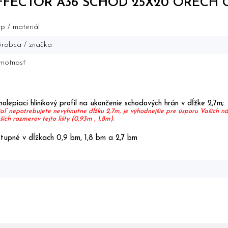
FFECTOR A36 SCHOD 25X20 ORECH C
p / materiál
robca / značka
motnosť
olepiaci hliníkový profil na ukončenie schodových hrán v dĺžke 2,7m;
aľ nepotrebujete nevyhnutne dĺžku 2,7m, je výhodnejšie pre úsporu Vašich 
ších rozmerov tejto lišty (0,93m , 1,8m).
tupné v dĺžkach 0,9 bm, 1,8 bm a 2,7 bm