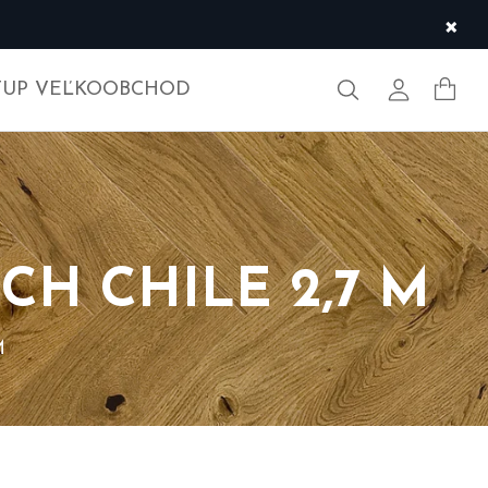
×
Hľadať
Môj účet
TUP VEĽKOOBCHOD
CH CHILE 2,7 M
M