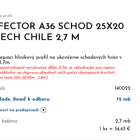
 profil
FECTOR A36 SCHOD 25X20
ECH CHILE 2,7 M
piaci hliníkový profil na ukončenie schodových hrán v
2,7m;
nepotrebujete nevyhnutne dĺžku 2,7m, je výhodnejšie pre úsporu
nákladov na dopravu objednať väčší počet dostupných kratších
 tejto lišty (0,93m , 1,8m).
slo:
140022
lade, ihneď k odberu
:
12
mb
nosť na predajniach:
balenia:
2,7 mb
1 ks = 34,43 €