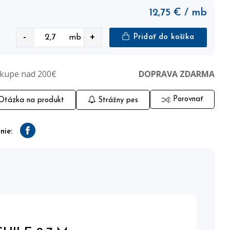
12,75
€
/ mb
-
+
mb
Pridať do košíka
ákupe nad 200€
DOPRAVA ZDARMA
Porovnať
tázka na produkt
Strážny pes
nie:
Facebook