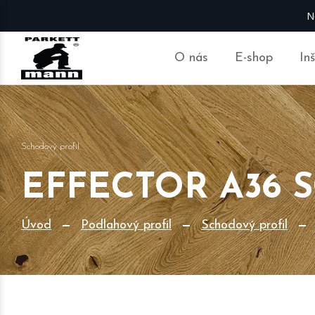
N
O nás
E-shop
In
Schodový profil
EFFECTOR A36 
Úvod
Podlahový profil
Schodový profil