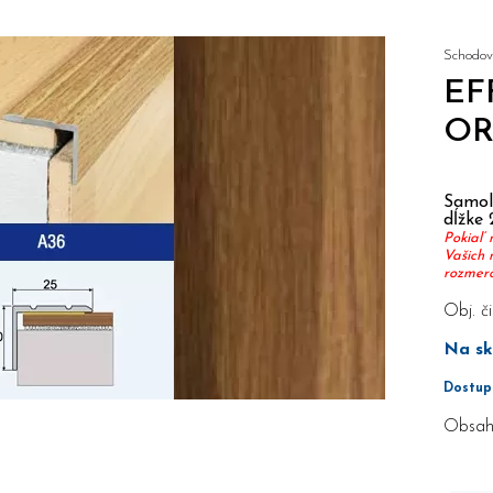
Schodový
EF
OR
Samole
dĺžke 
Pokiaľ 
Vašich 
rozmerov
Obj. či
Na sk
Dostup
Obsah 