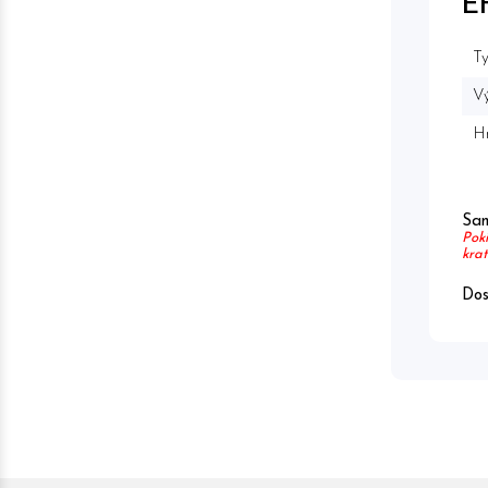
E
Ty
Vý
H
Sam
Poki
krat
Dos