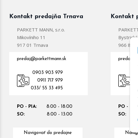
Kontakt predajňa Trnava
Kontakt 
PARKETT MANN, s.r.o.
PARKETT 
Mikovíniho 11
Bystrick
917 01 Trnava
966 81 Ž
predaj@parkettmann.sk
predajzc
0903 903 979
0
0911 717 979
09
033/ 55 33 495
PO - PIA:
8:00 - 18:00
PO - PIA
SO:
8:00 - 13:00
SO:
Navigovať do predajne
Navig