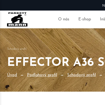
N
O nás
E-shop
In
Schodový profil
EFFECTOR A36 
Úvod
Podlahový profil
Schodový profil