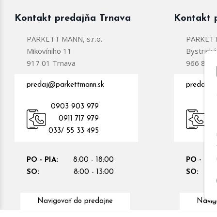
Kontakt predajňa Trnava
Kontakt 
PARKETT MANN, s.r.o.
PARKETT 
Mikovíniho 11
Bystrick
917 01 Trnava
966 81 Ž
predaj@parkettmann.sk
predajzc
0903 903 979
0
0911 717 979
09
033/ 55 33 495
PO - PIA:
8:00 - 18:00
PO - PIA
SO:
8:00 - 13:00
SO:
Navigovať do predajne
Navig