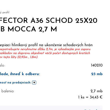
 profil
FECTOR A36 SCHOD 25X20
B MOCCA 2,7 M
piaci hliníkový profil na ukončenie schodových hrán
nepotrebujete nevyhnutne dĺžku 2,7m, je výhodnejšie pre úsporu
nákladov na dopravu objednať väčší počet dostupných kratších
 tejto lišty (0,93m , 1,8m).
slo:
140210
lade, ihneď k odberu
:
23
mb
nosť na predajniach:
balenia:
2,7 mb
1 ks = 34,43 €