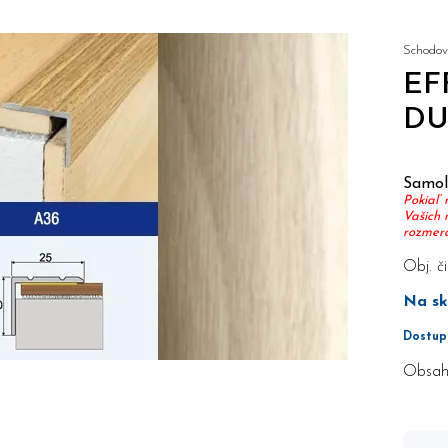
Schodový
EF
DU
Samole
Pokiaľ 
Vašich 
rozmerov
Obj. či
Na sk
Dostup
Obsah 