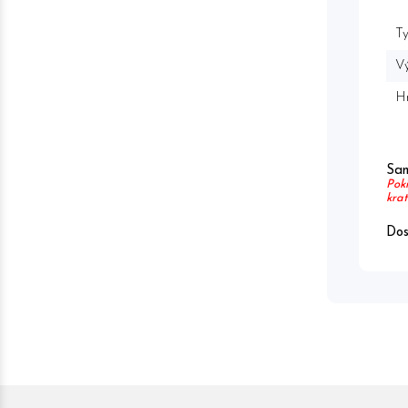
Ty
Vý
H
Sam
Poki
krat
Dos