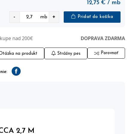
12,75
€
/ mb
-
+
mb
Pridať do košíka
ákupe nad 200€
DOPRAVA ZDARMA
Porovnať
tázka na produkt
Strážny pes
nie:
Facebook
CA 2,7 M