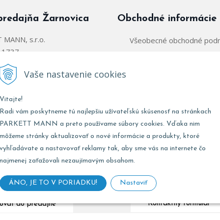
predajňa Žarnovica
Obchodné informácie
MANN, s.r.o.
Všeobecné obchodné pod
á 1737
Zásady používania súborov
arnovica
Vaše nastavenie cookies
Obchodný zástupca:
@parkettmann.sk
Vitajte!
Stred/Východ:
0947 900 
911 903 979
Radi vám poskytneme tú najlepšiu užívateľskú skúsenosť na stránkach
Západ:
0903 903 
02 907 979
PARKETT MANN a preto používame súbory cookies. Vďaka nim
môžeme stránky aktualizovať o nové informácie a produkty, ktoré
vyhľadávate a nastavovať reklamy tak, aby sme vás na internete čo
najmenej zaťažovali nezaujímavým obsahom.
Marketing:
0947 900
:
8:00 - 17:00
Zásobovanie:
0911 496
8:00 - 12:00
ÁNO, JE TO V PORIADKU!
Nastaviť
Kontaktný formulár
ovať do predajne