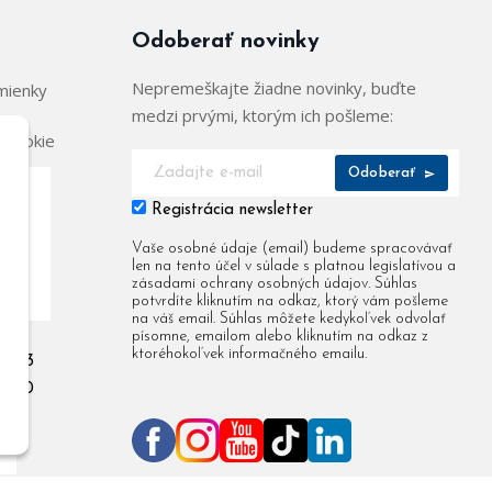
Odoberať novinky
Nepremeškajte žiadne novinky, buďte
mienky
medzi prvými, ktorým ich pošleme:
 cookie
Odoberať
Registrácia newsletter
904
Vaše osobné údaje (email) budeme spracovávať
len na tento účel v súlade s platnou legislatívou a
955
zásadami ochrany osobných údajov. Súhlas
potvrdíte kliknutím na odkaz, ktorý vám pošleme
na váš email. Súhlas môžete kedykoľvek odvolať
písomne, emailom alebo kliknutím na odkaz z
ktoréhokoľvek informačného emailu.
 903
 080