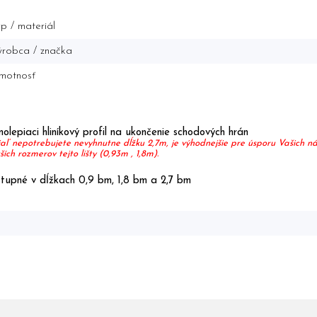
p / materiál
robca / značka
motnosť
olepiaci hliníkový profil na ukončenie schodových hrán
aľ nepotrebujete nevyhnutne dĺžku 2,7m, je výhodnejšie pre úsporu Vašich 
ších rozmerov tejto lišty (0,93m , 1,8m).
tupné v dĺžkach 0,9 bm, 1,8 bm a 2,7 bm