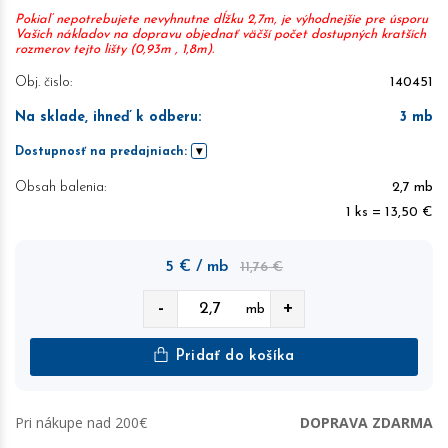
Pokiaľ nepotrebujete nevyhnutne dĺžku 2,7m, je výhodnejšie pre úsporu
Vašich nákladov na dopravu objednať väčší počet dostupných kratších
rozmerov tejto lišty (0,93m , 1,8m).
Obj. čislo:
140451
Na sklade, ihneď k odberu
:
3
mb
Dostupnosť na predajniach:
Obsah balenia:
2,7 mb
1 ks = 13,50 €
5
€
/ mb
11,76 €
-
+
mb
Pridať do košíka
Pri nákupe nad 200€
DOPRAVA ZDARMA