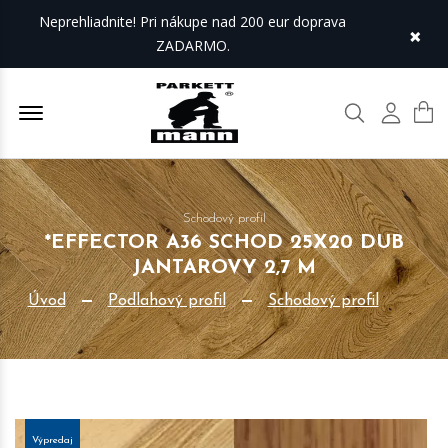
Neprehliadnite! Pri nákupe nad 200 eur doprava
×
ZADARMO.
Offcanvas Menu Open
Hľadať
Môj úč
Schodový profil
*EFFECTOR A36 SCHOD 25X20 DUB
JANTAROVY 2,7 M
Úvod
Podlahový profil
Schodový profil
Výpredaj