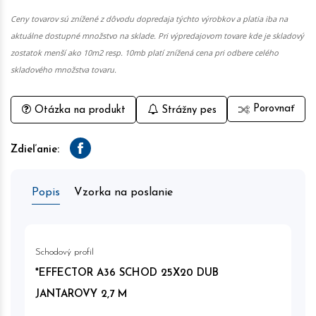
Ceny tovarov sú znížené z dôvodu dopredaja týchto výrobkov a platia iba na
aktuálne dostupné množstvo na sklade. Pri výpredajovom tovare kde je skladový
zostatok menší ako 10m2 resp. 10mb platí znížená cena pri odbere celého
skladového množstva tovaru.
Porovnať
Otázka na produkt
Strážny pes
Zdieľanie:
Facebook
Popis
Vzorka na poslanie
Schodový profil
*EFFECTOR A36 SCHOD 25X20 DUB
JANTAROVY 2,7 M