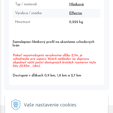
Typ / materiál
Hliníková
Výrobca / značka
Effector
Hmotnosť
0,222 kg
Samolepiaci hliníkový profil na ukončenie schodových
hrán
Pokiaľ nepotrebujete nevyhnutne dĺžku 2,7m, je
výhodnejšie pre úsporu Vašich nákladov na dopravu
objednať väčší počet dostupných kratších rozmerov tejto
lišty (0,93m , 1,8m).
Dostupné v dĺžkach 0,9 bm, 1,8 bm a 2,7 bm
Vaše nastavenie cookies