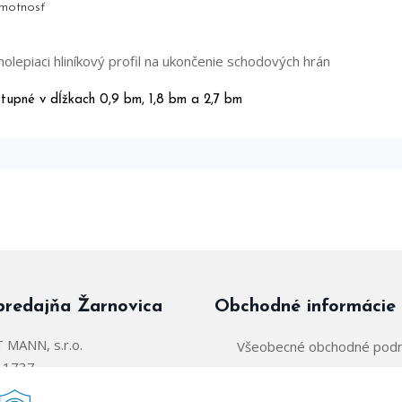
motnosť
olepiaci hliníkový profil na ukončenie schodových hrán
tupné v dĺžkach 0,9 bm, 1,8 bm a 2,7 bm
predajňa Žarnovica
Obchodné informácie
MANN, s.r.o.
Všeobecné obchodné pod
á 1737
Zásady používania súborov
arnovica