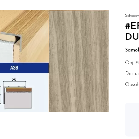
Schodový
#E
DU
Samole
Obj. či
Dostup
Obsah 