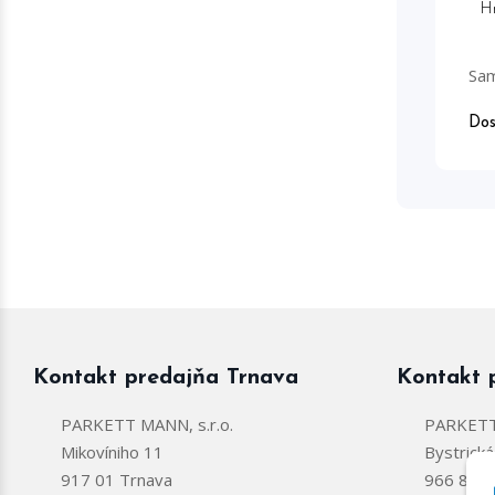
H
Sam
Dos
Kontakt predajňa Trnava
Kontakt 
PARKETT MANN, s.r.o.
PARKETT 
Mikovíniho 11
Bystrick
917 01 Trnava
966 81 Ž