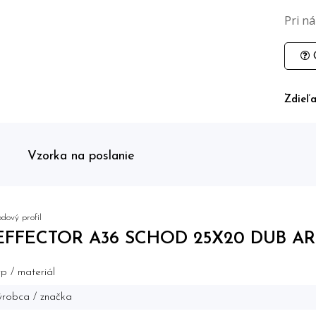
Pri n
O
Zdieľa
Vzorka na poslanie
dový profil
EFFECTOR A36 SCHOD 25X20 DUB ARC
p / materiál
robca / značka