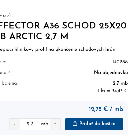
 profil
FFECTOR A36 SCHOD 25X20
B ARCTIC 2,7 M
piaci hliníkový profil na ukončenie schodových hrán
slo:
140288
nosť:
Na objednávku
balenia:
2,7 mb
1 ks = 34,43 €
12,75
€
/ mb
-
+
mb
Pridať do košíka