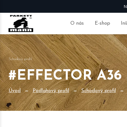
N
O nás
E-shop
In
Schodový profil
#EFFECTOR A36 
Úvod
Podlahový profil
Schodový profil