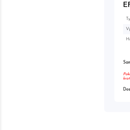
E
Ty
Vý
H
Sam
Poki
krat
Dos