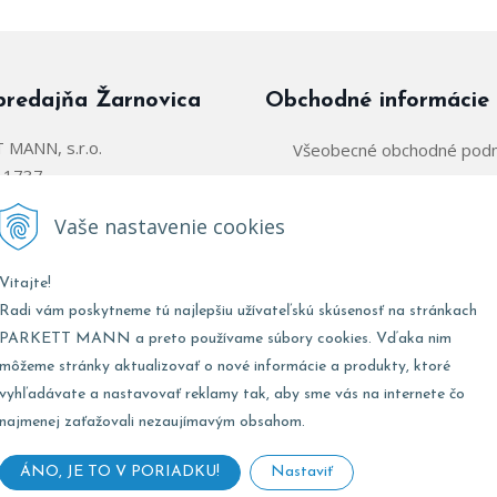
predajňa Žarnovica
Obchodné informácie
MANN, s.r.o.
Všeobecné obchodné pod
á 1737
Zásady používania súborov
arnovica
Vaše nastavenie cookies
Obchodný zástupca:
@parkettmann.sk
Vitajte!
Stred/Východ:
0947 900 
911 903 979
Radi vám poskytneme tú najlepšiu užívateľskú skúsenosť na stránkach
Západ:
0903 903 
02 907 979
PARKETT MANN a preto používame súbory cookies. Vďaka nim
môžeme stránky aktualizovať o nové informácie a produkty, ktoré
vyhľadávate a nastavovať reklamy tak, aby sme vás na internete čo
najmenej zaťažovali nezaujímavým obsahom.
Marketing:
0947 900
:
8:00 - 17:00
Zásobovanie:
0911 496
8:00 - 12:00
ÁNO, JE TO V PORIADKU!
Nastaviť