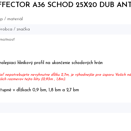
FFECTOR A36 SCHOD 25X20 DUB ANT
p / materiál
robca / značka
motnosť
olepiaci hliníkový profil na ukončenie schodových hrán
aľ nepotrebujete nevyhnutne dĺžku 2,7m, je výhodnejšie pre úsporu Vašich 
ších rozmerov tejto lišty (0,93m , 1,8m).
tupné v dĺžkach 0,9 bm, 1,8 bm a 2,7 bm