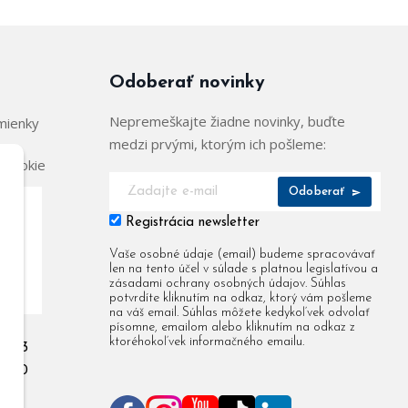
Odoberať novinky
Nepremeškajte žiadne novinky, buďte
mienky
medzi prvými, ktorým ich pošleme:
 cookie
Odoberať
Registrácia newsletter
904
Vaše osobné údaje (email) budeme spracovávať
len na tento účel v súlade s platnou legislatívou a
955
zásadami ochrany osobných údajov. Súhlas
potvrdíte kliknutím na odkaz, ktorý vám pošleme
na váš email. Súhlas môžete kedykoľvek odvolať
písomne, emailom alebo kliknutím na odkaz z
ktoréhokoľvek informačného emailu.
 903
 080