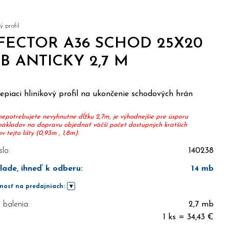
 profil
FECTOR A36 SCHOD 25X20
B ANTICKY 2,7 M
piaci hliníkový profil na ukončenie schodových hrán
nepotrebujete nevyhnutne dĺžku 2,7m, je výhodnejšie pre úsporu
nákladov na dopravu objednať väčší počet dostupných kratších
 tejto lišty (0,93m , 1,8m).
slo:
140238
lade, ihneď k odberu
:
14
mb
nosť na predajniach:
balenia:
2,7 mb
1 ks = 34,43 €