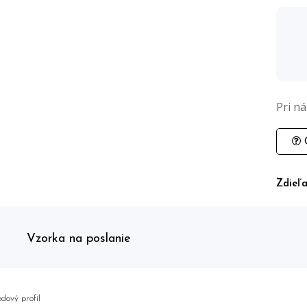
Pri n
O
Zdieľa
Vzorka na poslanie
dový profil