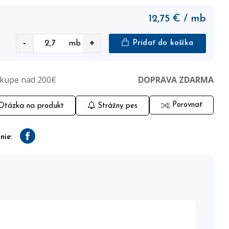
12,75
€
/ mb
-
+
mb
Pridať do košíka
ákupe nad 200€
DOPRAVA ZDARMA
Porovnať
tázka na produkt
Strážny pes
nie:
Facebook