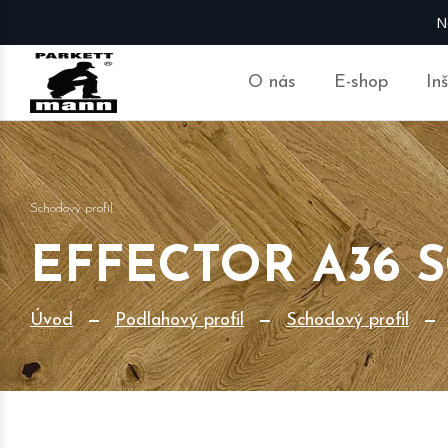
N
O nás
E-shop
In
Schodový profil
EFFECTOR A36 
Úvod
Podlahový profil
Schodový profil