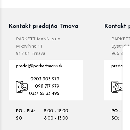
Kontakt predajňa Trnava
Kontakt 
PARKETT MANN, s.r.o.
PARKETT 
Mikovíniho 11
Bystrick
917 01 Trnava
966 81 Ž
predaj@parkettmann.sk
predajzc
0903 903 979
0
0911 717 979
09
033/ 55 33 495
PO - PIA:
8:00 - 18:00
PO - PIA
SO:
8:00 - 13:00
SO: