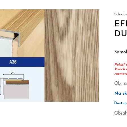
Schodový
EF
DU
Samole
Pokiaľ 
Vašich 
rozmerov
Obj. či
Na sk
Dostup
Obsah 