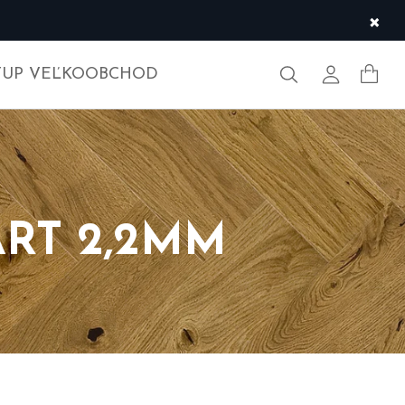
×
Hľadať
Môj účet
TUP VEĽKOOBCHOD
RT 2,2MM