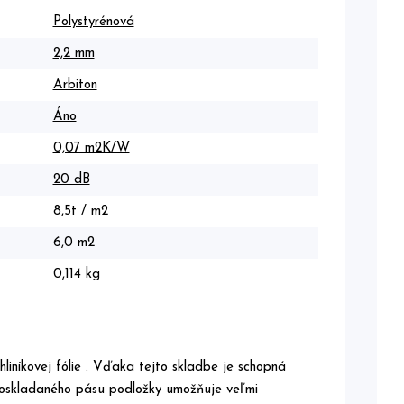
Polystyrénová
2,2 mm
Arbiton
Áno
0,07 m2K/W
20 dB
8,5t / m2
6,0 m2
0,114 kg
iníkovej fólie . Vďaka tejto skladbe je schopná
 poskladaného pásu podložky umožňuje veľmi