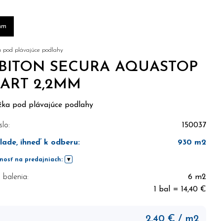
mm
a pod plávajúce podlahy
BITON SECURA AQUASTOP
ART 2,2MM
žka pod plávajúce podlahy
slo:
150037
lade, ihneď k odberu
:
930
m2
nosť na predajniach:
balenia:
6 m2
1 bal = 14,40 €
2,40
€
/ m2