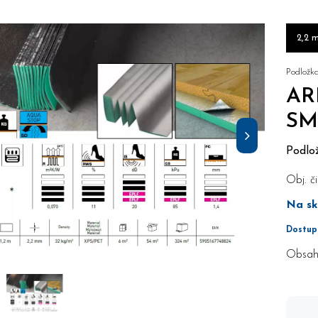
2,2 
Podložk
AR
SM
Podlo
Obj. či
Na sk
Dostup
Obsah 