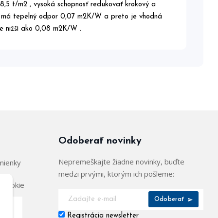
 8,5 t/m2 , vysoká schopnosť redukovať krokový a
žka má tepelný odpor 0,07 m2K/W a preto je vhodná
je nižší ako 0,08 m2K/W .
Odoberať novinky
Nepremeškajte žiadne novinky, buďte
mienky
medzi prvými, ktorým ich pošleme:
 cookie
Odoberať
Registrácia newsletter