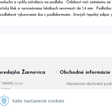
noduchú a rýchlu inštaláciu na podlahu . Odolnosť voči zaťaženiu až
stický hluk a vyrovnávanie lokálnych nerovnosti do 1,4 mm . Podlo
podlahové vykurovanie iba s podlahovinami , ktorých tepelný odpor 
predajňa Žarnovica
Obchodné informácie
MANN, s.r.o.
Všeobecné obchodné pod
á 1737
Zásady používania súborov
arnovica
Vaše nastavenie cookies
Obchodný zástupca:
@parkettmann.sk