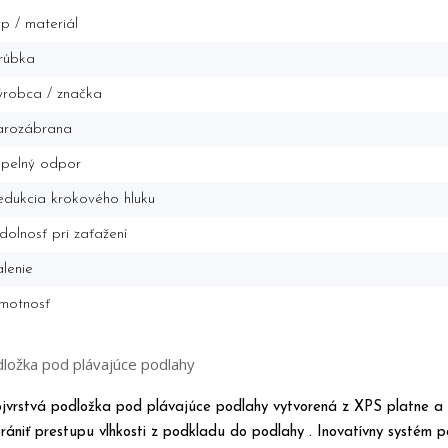
p / materiál
rúbka
robca / značka
arozábrana
epelný odpor
dukcia krokového hluku
olnosť pri zaťažení
lenie
motnosť
ložka pod plávajúce podlahy
jvrstvá podložka pod plávajúce podlahy vytvorená z XPS platne a hl
rániť prestupu vlhkosti z podkladu do podlahy . Inovatívny systém