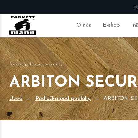
N
O nás
E-shop
In
Podložka pod plávajúce podlahy
ARBITON SECUR
Úvod
Podložka pod podlahy
ARBITON S