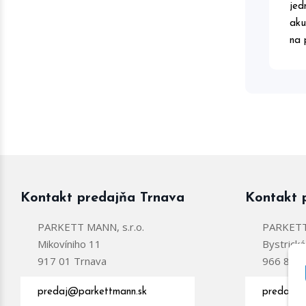
jed
aku
na 
Kontakt predajňa Trnava
Kontakt 
PARKETT MANN, s.r.o.
PARKETT 
Mikovíniho 11
Bystrick
917 01 Trnava
966 81 Ž
predaj@parkettmann.sk
predajzc