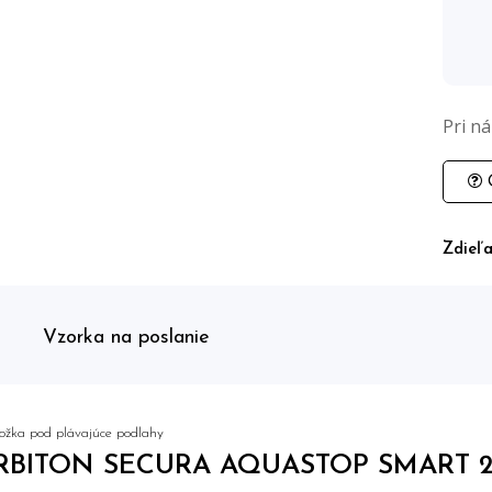
Pri n
O
Zdieľa
Vzorka na poslanie
ožka pod plávajúce podlahy
RBITON SECURA AQUASTOP SMART 