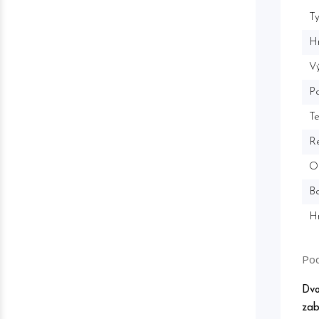
Ty
H
Vý
P
T
Re
Od
Ba
H
Pod
Dvo
zab