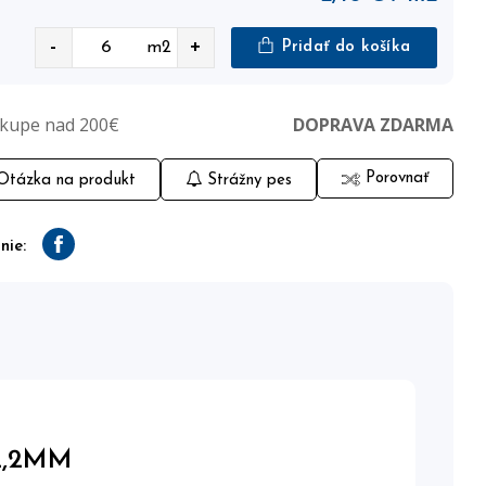
-
+
m2
Pridať do košíka
ákupe nad 200€
DOPRAVA ZDARMA
Porovnať
tázka na produkt
Strážny pes
nie:
Facebook
2,2MM