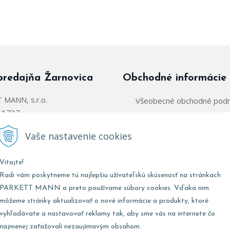
predajňa Žarnovica
Obchodné informácie
MANN, s.r.o.
Všeobecné obchodné pod
á 1737
Zásady používania súborov
arnovica
Vaše nastavenie cookies
Obchodný zástupca:
@parkettmann.sk
Vitajte!
Stred/Východ:
0947 900 
911 903 979
Radi vám poskytneme tú najlepšiu užívateľskú skúsenosť na stránkach
Západ:
0903 903 
02 907 979
PARKETT MANN a preto používame súbory cookies. Vďaka nim
môžeme stránky aktualizovať o nové informácie a produkty, ktoré
vyhľadávate a nastavovať reklamy tak, aby sme vás na internete čo
najmenej zaťažovali nezaujímavým obsahom.
Marketing:
0947 900
:
8:00 - 17:00