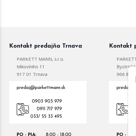
Kontakt predajňa Trnava
Kontakt 
PARKETT MANN, s.r.o.
PARKETT 
Mikovíniho 11
Bystrick
917 01 Trnava
966 81 Ž
predaj@parkettmann.sk
predajzc
0903 903 979
0
0911 717 979
09
033/ 55 33 495
PO - PIA:
8:00 - 18:00
PO - PIA