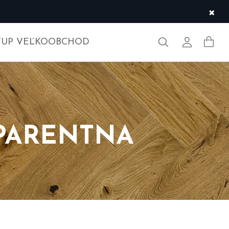
×
Hľadať
Môj účet
TUP VEĽKOOBCHOD
SPARENTNA