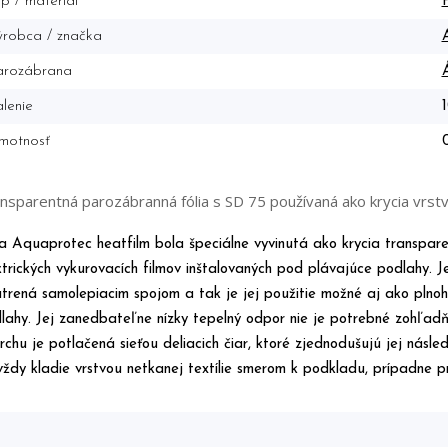
p / materiál
robca / značka
arozábrana
lenie
motnosť
nsparentná parozábranná fólia s SD 75 používaná ako krycia vrstva
ia Aquaprotec heatfilm bola špeciálne vyvinutá ako krycia transpare
ktrických vykurovacích filmov inštalovaných pod plávajúce podlahy. 
trená samolepiacim spojom a tak je jej použitie možné aj ako plno
lahy. Jej zanedbateľne nízky tepelný odpor nie je potrebné zohľad
rchu je potlačená sieťou deliacich čiar, ktoré zjednodušujú jej násl
vždy kladie vrstvou netkanej textílie smerom k podkladu, prípadne pr