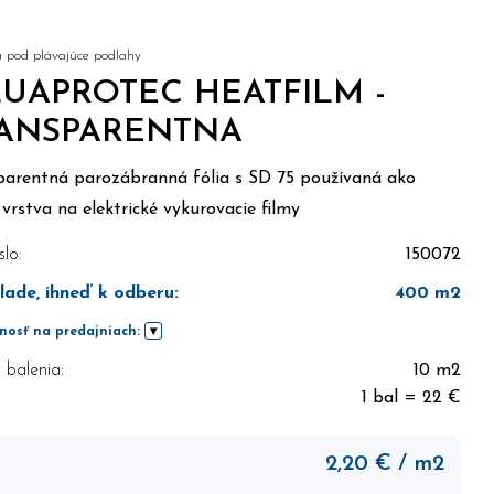
a pod plávajúce podlahy
UAPROTEC HEATFILM -
ANSPARENTNA
parentná parozábranná fólia s SD 75 používaná ako
 vrstva na elektrické vykurovacie filmy
slo:
150072
lade, ihneď k odberu
:
400
m2
nosť na predajniach:
balenia:
10 m2
1 bal = 22 €
2,20
€
/ m2