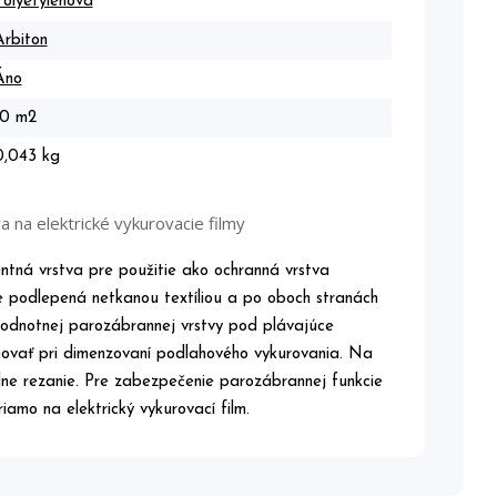
Polyetylénová
Arbiton
Áno
10 m2
0,043 kg
 na elektrické vykurovacie filmy
ntná vrstva pre použitie ako ochranná vrstva
Je podlepená netkanou textíliou a po oboch stranách
hodnotnej parozábrannej vrstvy pod plávajúce
ňovať pri dimenzovaní podlahového vykurovania. Na
edne rezanie. Pre zabezpečenie parozábrannej funkcie
iamo na elektrický vykurovací film.