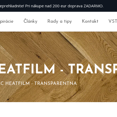
eprehliadnite! Pri nákupe nad 200 eur doprava ZADARMO.
špirácie
Články
Rady a tipy
Kontakt
VS
EATFILM - TRAN
C HEATFILM - TRANSPARENTNA