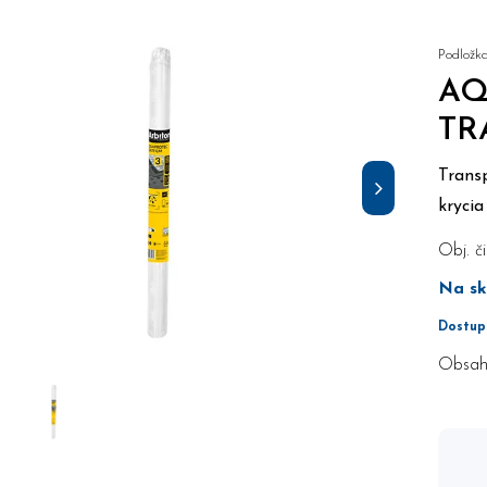
Podložk
AQ
TR
Trans
krycia
Obj. či
Na sk
Dostup
Obsah 