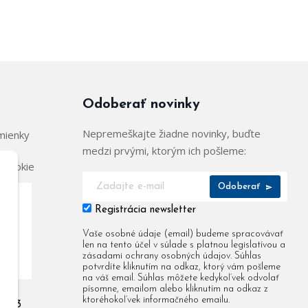
Odoberať novinky
Nepremeškajte žiadne novinky, buďte
mienky
medzi prvými, ktorým ich pošleme:
 cookie
Odoberať
Registrácia newsletter
904
Vaše osobné údaje (email) budeme spracovávať
len na tento účel v súlade s platnou legislatívou a
955
zásadami ochrany osobných údajov. Súhlas
potvrdíte kliknutím na odkaz, ktorý vám pošleme
na váš email. Súhlas môžete kedykoľvek odvolať
písomne, emailom alebo kliknutím na odkaz z
ktoréhokoľvek informačného emailu.
 903