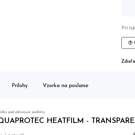
Pri n
O
Zdieľa
Prílohy
Vzorka na poslanie
ožka pod plávajúce podlahy
QUAPROTEC HEATFILM - TRANSPAR