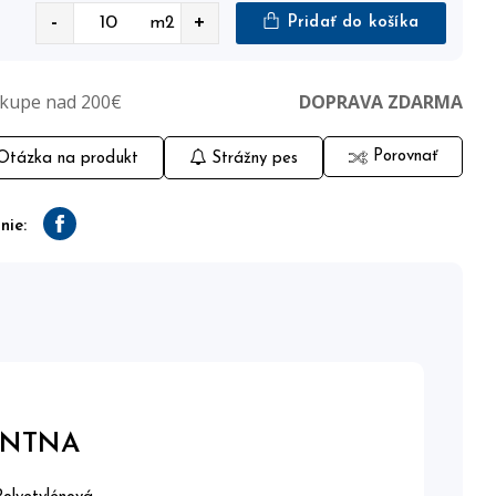
-
+
m2
Pridať do košíka
ákupe nad 200€
DOPRAVA ZDARMA
Porovnať
tázka na produkt
Strážny pes
nie:
Facebook
ENTNA