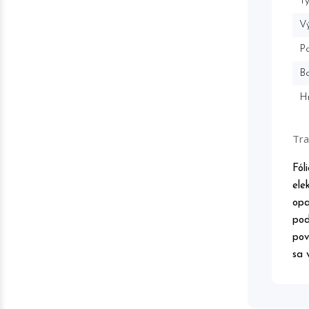
Ty
Vý
P
Ba
H
Tra
Fól
ele
opa
pod
pov
sa 