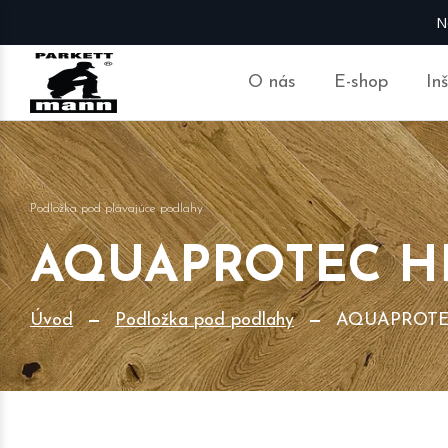
N
O nás
E-shop
In
Podložka pod plávajúce podlahy
AQUAPROTEC H
Úvod
Podložka pod podlahy
AQUAPROTE