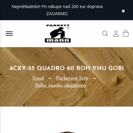
Neprehliadnite! Pri nákupe nad 200 eur doprava
×
ZADARMO.
Offcanvas Menu Open
Hľadať
Môj úč
ACXY-25 QUADRO 60 ROH VNU GOBI
Úvod
Parketové lišty
Rohy, spojky, ukončenia