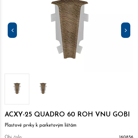
ACXY-25 QUADRO 60 ROH VNU GOBI
Plastové prvky k parketovým lištám
Obj. čislo:
160856