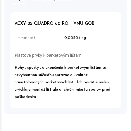
ACXY-25 QUADRO 60 ROH VNU GOBI
Hmotnosť
0,00504 kg
Plastové prvky k parketovým lištám
Rohy , spojky , a ukončenia k parketovým lištám sú
nevyhnutnou súčasťou správne a kvalitne
nainštalovaných parketových líšt . Ich použitie nielen
urýchluje montáž líšt ale aj chráni miesta spojov pred
poškodením .