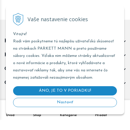
Vaše nastavenie cookies
Vitajte!
Kontakt predajňa Trnava
Radi vám poskytneme tú najlepšiu užívateľskú skúsenosť
na stránkach PARKETT MANN a preto používame
Kontakt predajňa Žarnovica
súbory cookies. Vďaka nim môžeme stránky aktualizovať
o nové informácie a produkty, ktoré vyhľadávate a
Obchodné informácie
nastavovať reklamy tak, aby sme vás na internete čo
najmenej zaťažovali nezaujímavým obsahom.
Odoberať novinky
ÁNO, JE TO V PORIADKU!
Nastaviť
Copyright © 2026 PARKETT MANN - Všetky práva vyhradené •
Úvod
Shop
Kategórie
Hľadať
Created
&
e-shop Pohoda connector
by
NextCom s.r.o.