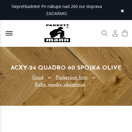
Neprehliadnite! Pri nákupe nad 200 eur doprava
×
ZADARMO.
Offcanvas Menu Open
Hľadať
Môj úč
ACXY-24 QUADRO 60 SPOJKA OLIVE
Úvod
Parketové lišty
Rohy, spojky, ukončenia