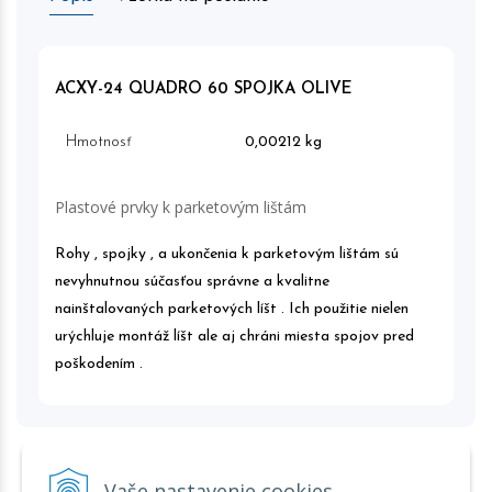
ACXY-24 QUADRO 60 SPOJKA OLIVE
Hmotnosť
0,00212 kg
Plastové prvky k parketovým lištám
Rohy , spojky , a ukončenia k parketovým lištám sú
nevyhnutnou súčasťou správne a kvalitne
nainštalovaných parketových líšt . Ich použitie nielen
urýchluje montáž líšt ale aj chráni miesta spojov pred
poškodením .
Vaše nastavenie cookies