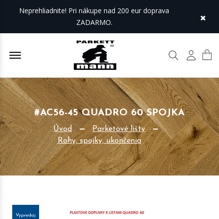
Neprehliadnite! Pri nákupe nad 200 eur doprava
×
ZADARMO.
Offcanvas Menu Open
Hľadať
Môj úč
#AC56-45 QUADRO 60 SPOJKA
Úvod
Parketové lišty
Rohy, spojky, ukončenia
Výpredaj