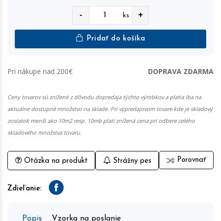
-
+
ks
Pridať do košíka
Pri nákupe nad 200€
DOPRAVA ZDARMA
Ceny tovarov sú znížené z dôvodu dopredaja týchto výrobkov a platia iba na
aktuálne dostupné množstvo na sklade. Pri výpredajovom tovare kde je skladový
zostatok menší ako 10m2 resp. 10mb platí znížená cena pri odbere celého
skladového množstva tovaru.
Porovnať
Otázka na produkt
Strážny pes
Zdieľanie:
Facebook
Popis
Vzorka na poslanie