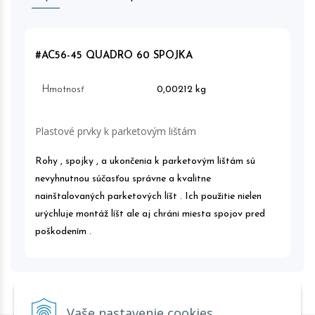
#AC56-45 QUADRO 60 SPOJKA
Hmotnosť
0,00212 kg
Plastové prvky k parketovým lištám
Rohy , spojky , a ukončenia k parketovým lištám sú
nevyhnutnou súčasťou správne a kvalitne
nainštalovaných parketových líšt . Ich použitie nielen
urýchluje montáž líšt ale aj chráni miesta spojov pred
poškodením .
Vaše nastavenie cookies