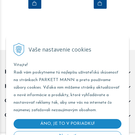
Vaše nastavenie cookies
Vitajte!
Kontakt predajňa Trnava
Radi vám poskytneme tú najlepšiu užívateľskú skúsenosť
na stránkach PARKETT MANN a preto používame
Kontakt predajňa Žarnovica
súbory cookies. Vďaka nim môžeme stránky aktualizovať
o nové informácie a produkty, ktoré vyhľadávate a
Obchodné informácie
nastavovať reklamy tak, aby sme vás na internete čo
najmenej zaťažovali nezaujímavým obsahom.
Odoberať novinky
ÁNO, JE TO V PORIADKU!