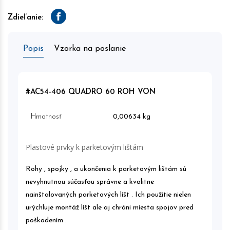
Zdieľanie:
Facebook
Popis
Vzorka na poslanie
#AC54-406 QUADRO 60 ROH VON
Hmotnosť
0,00634 kg
Plastové prvky k parketovým lištám
Rohy , spojky , a ukončenia k parketovým lištám sú
nevyhnutnou súčasťou správne a kvalitne
nainštalovaných parketových líšt . Ich použitie nielen
urýchluje montáž líšt ale aj chráni miesta spojov pred
poškodením .