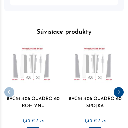
Súvisiace produkty
Náhľad
Porovnať
Náhľad
Porovnať
#AC54-406 QUADRO 60
#AC54-406 QUADRO 60
ROH VNU
SPOJKA
1,40
€
/ ks
1,40
€
/ ks