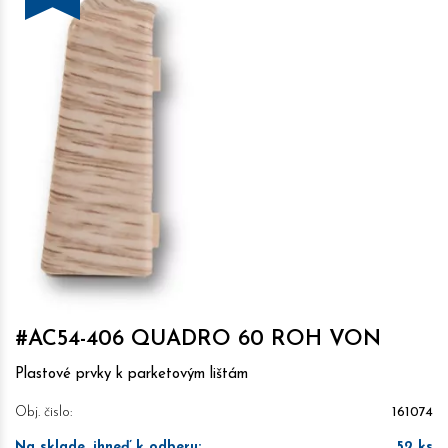
#AC54-406 QUADRO 60 ROH VON
Plastové prvky k parketovým lištám
Obj. čislo:
161074
Na sklade, ihneď k odberu
:
52
ks