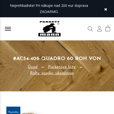
Neprehliadnite! Pri nákupe nad 200 eur doprava
×
ZADARMO.
Offcanvas Menu Open
Hľadať
Môj úč
#AC54-406 QUADRO 60 ROH VON
Úvod
Parketové lišty
Rohy, spojky, ukončenia
Výpredaj