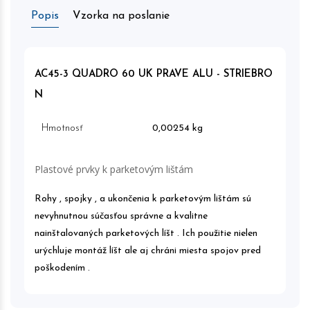
Popis
Vzorka na poslanie
AC45-3 QUADRO 60 UK PRAVE ALU - STRIEBRO
N
Hmotnosť
0,00254 kg
Plastové prvky k parketovým lištám
Rohy , spojky , a ukončenia k parketovým lištám sú
nevyhnutnou súčasťou správne a kvalitne
nainštalovaných parketových líšt . Ich použitie nielen
urýchluje montáž líšt ale aj chráni miesta spojov pred
poškodením .