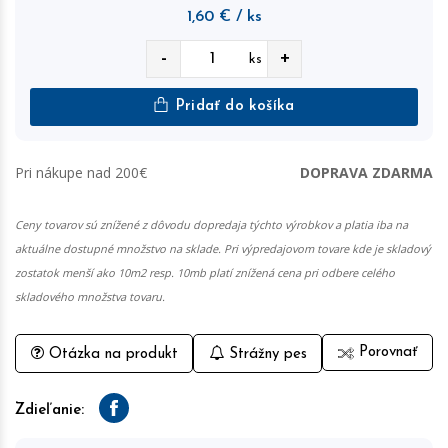
1,60
€
/ ks
-
+
ks
Pridať do košíka
Pri nákupe nad 200€
DOPRAVA ZDARMA
Ceny tovarov sú znížené z dôvodu dopredaja týchto výrobkov a platia iba na
aktuálne dostupné množstvo na sklade. Pri výpredajovom tovare kde je skladový
zostatok menší ako 10m2 resp. 10mb platí znížená cena pri odbere celého
skladového množstva tovaru.
Porovnať
Otázka na produkt
Strážny pes
Zdieľanie:
Facebook