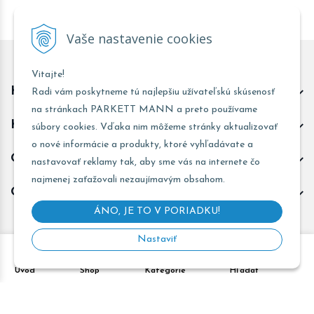
Vaše nastavenie cookies
Vitajte!
Kontakt predajňa Trnava
Radi vám poskytneme tú najlepšiu užívateľskú skúsenosť
na stránkach PARKETT MANN a preto používame
Kontakt predajňa Žarnovica
súbory cookies. Vďaka nim môžeme stránky aktualizovať
o nové informácie a produkty, ktoré vyhľadávate a
Obchodné informácie
nastavovať reklamy tak, aby sme vás na internete čo
najmenej zaťažovali nezaujímavým obsahom.
Odoberať novinky
ÁNO, JE TO V PORIADKU!
Nastaviť
Copyright © 2026 PARKETT MANN - Všetky práva vyhradené •
Úvod
Shop
Kategórie
Hľadať
Created
&
e-shop Pohoda connector
by
NextCom s.r.o.