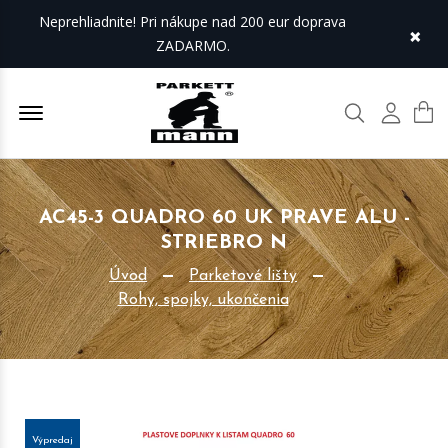
Neprehliadnite! Pri nákupe nad 200 eur doprava
×
ZADARMO.
Offcanvas Menu Open
Hľadať
Môj úč
AC45-3 QUADRO 60 UK PRAVE ALU -
STRIEBRO N
Úvod
Parketové lišty
Rohy, spojky, ukončenia
Výpredaj