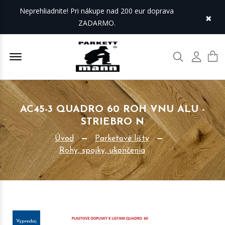
Neprehliadnite! Pri nákupe nad 200 eur doprava
×
ZADARMO.
Offcanvas Menu Open
Hľadať
Môj úč
AC45-3 QUADRO 60 ROH VNU ALU -
STRIEBRO N
Úvod
Parketové lišty
Rohy, spojky, ukončenia
Výpredaj