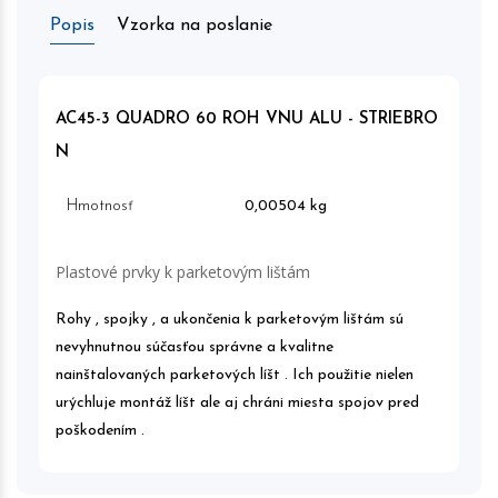
Popis
Vzorka na poslanie
AC45-3 QUADRO 60 ROH VNU ALU - STRIEBRO
N
Hmotnosť
0,00504 kg
Plastové prvky k parketovým lištám
Rohy , spojky , a ukončenia k parketovým lištám sú
nevyhnutnou súčasťou správne a kvalitne
nainštalovaných parketových líšt . Ich použitie nielen
urýchluje montáž líšt ale aj chráni miesta spojov pred
poškodením .