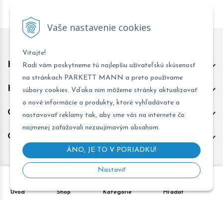
Vaše nastavenie cookies
Vitajte!
Kontakt predajňa Trnava
Radi vám poskytneme tú najlepšiu užívateľskú skúsenosť
na stránkach PARKETT MANN a preto používame
Kontakt predajňa Žarnovica
súbory cookies. Vďaka nim môžeme stránky aktualizovať
o nové informácie a produkty, ktoré vyhľadávate a
Obchodné informácie
nastavovať reklamy tak, aby sme vás na internete čo
najmenej zaťažovali nezaujímavým obsahom.
Odoberať novinky
ÁNO, JE TO V PORIADKU!
Nastaviť
Copyright © 2026 PARKETT MANN - Všetky práva vyhradené •
Úvod
Shop
Kategórie
Hľadať
Created
&
e-shop Pohoda connector
by
NextCom s.r.o.