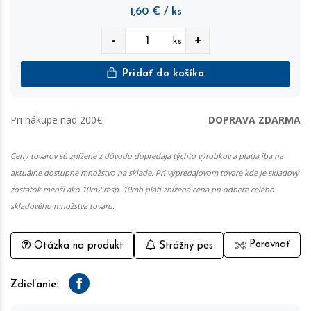
1,60
€
/ ks
-
+
ks
Pridať do košíka
Pri nákupe nad 200€
DOPRAVA ZDARMA
Ceny tovarov sú znížené z dôvodu dopredaja týchto výrobkov a platia iba na
aktuálne dostupné množstvo na sklade. Pri výpredajovom tovare kde je skladový
zostatok menší ako 10m2 resp. 10mb platí znížená cena pri odbere celého
skladového množstva tovaru.
Porovnať
Otázka na produkt
Strážny pes
Zdieľanie:
Facebook