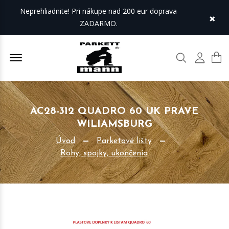
Neprehliadnite! Pri nákupe nad 200 eur doprava
×
ZADARMO.
Offcanvas Menu Open
Hľadať
Môj úč
AC28-312 QUADRO 60 UK PRAVE
WILIAMSBURG
Úvod
Parketové lišty
Rohy, spojky, ukončenia