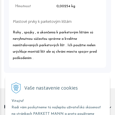
Hmotnosť
0,00254 kg
Plastové prvky k parketovým lištám
Rohy , spojky , a ukončenia k parketovým lištám sú
nevyhnutnou súčasťou správne a kvalitne
nainštalovaných parketových líšt . Ich použitie nielen
urýchluje montáž líšt ale aj chráni miesta spojov pred
poškodením .
Vaše nastavenie cookies
Vitajte!
Kontakt predajňa Trnava
Radi vám poskytneme tú najlepšiu užívateľskú skúsenosť
na stránkach PARKETT MANN a preto používame