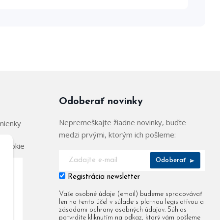
Odoberať novinky
Nepremeškajte žiadne novinky, buďte
mienky
medzi prvými, ktorým ich pošleme:
 cookie
Odoberať
Registrácia newsletter
904
Vaše osobné údaje (email) budeme spracovávať
len na tento účel v súlade s platnou legislatívou a
955
zásadami ochrany osobných údajov. Súhlas
potvrdíte kliknutím na odkaz, ktorý vám pošleme