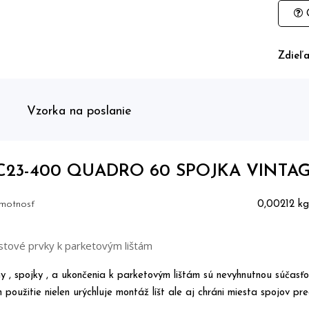
O
Zdieľa
Vzorka na poslanie
C23-400 QUADRO 60 SPOJKA VINTA
motnosť
0,00212 kg
stové prvky k parketovým lištám
y , spojky , a ukončenia k parketovým lištám sú nevyhnutnou súčasťo
ch použitie nielen urýchluje montáž líšt ale aj chráni miesta spojov p