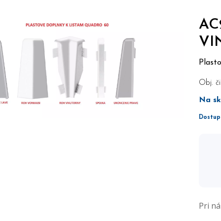
AC
VI
Plast
Obj. či
Na sk
Dostup
Pri n