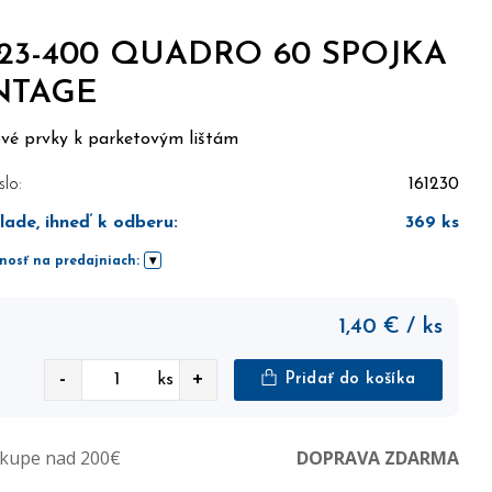
23-400 QUADRO 60 SPOJKA
NTAGE
ové prvky k parketovým lištám
slo:
161230
lade, ihneď k odberu
:
369
ks
nosť na predajniach:
1,40
€
/ ks
-
+
ks
Pridať do košíka
ákupe nad 200€
DOPRAVA ZDARMA