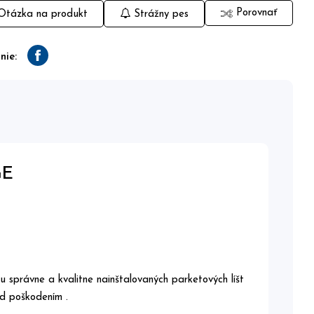
Porovnať
tázka na produkt
Strážny pes
nie:
Facebook
GE
u správne a kvalitne nainštalovaných parketových líšt
red poškodením .