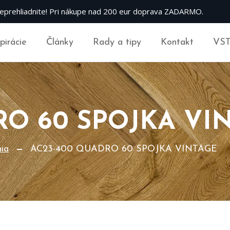
eprehliadnite! Pri nákupe nad 200 eur doprava ZADARMO.
špirácie
Články
Rady a tipy
Kontakt
VS
RO 60 SPOJKA VI
nia
AC23-400 QUADRO 60 SPOJKA VINTAGE