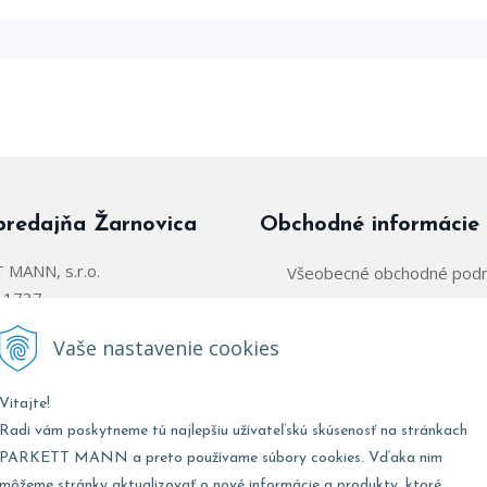
predajňa Žarnovica
Obchodné informácie
MANN, s.r.o.
Všeobecné obchodné pod
á 1737
Zásady používania súborov
arnovica
Vaše nastavenie cookies
Obchodný zástupca:
@parkettmann.sk
Vitajte!
Stred/Východ:
0947 900 
911 903 979
Radi vám poskytneme tú najlepšiu užívateľskú skúsenosť na stránkach
Západ:
0903 903 
02 907 979
PARKETT MANN a preto používame súbory cookies. Vďaka nim
môžeme stránky aktualizovať o nové informácie a produkty, ktoré