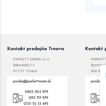
Kontakt predajňa Trnava
Kontakt 
PARKETT MANN, s.r.o.
PARKETT 
Mikovíniho 11
Bystrick
917 01 Trnava
966 81 Ž
predaj@parkettmann.sk
predajzc
0903 903 979
0
0911 717 979
09
033/ 55 33 495