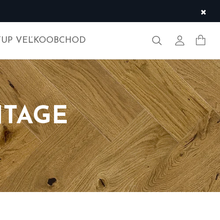
×
Hľadať
Môj účet
TUP VEĽKOOBCHOD
NTAGE