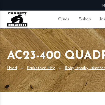
N
O nás
E-shop
In
AC23-400 QUAD
Úvod
Parketové lišty
Rohy, spojky, ukonče