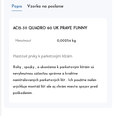
Popis
Vzorka na poslanie
AC15-311 QUADRO 60 UK PRAVE FUNNY
Hmotnosť
0,00254 kg
Plastové prvky k parketovým lištám
Rohy , spojky , a ukončenia k parketovým lištám sú
nevyhnutnou súčasťou správne a kvalitne
nainštalovaných parketových líšt . Ich použitie nielen
urýchluje montáž líšt ale aj chráni miesta spojov pred
poškodením .