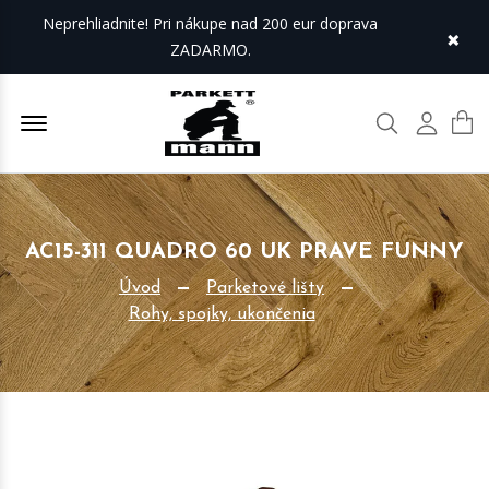
Neprehliadnite! Pri nákupe nad 200 eur doprava
×
ZADARMO.
Offcanvas Menu Open
Hľadať
Môj úč
AC15-311 QUADRO 60 UK PRAVE FUNNY
Úvod
Parketové lišty
Rohy, spojky, ukončenia