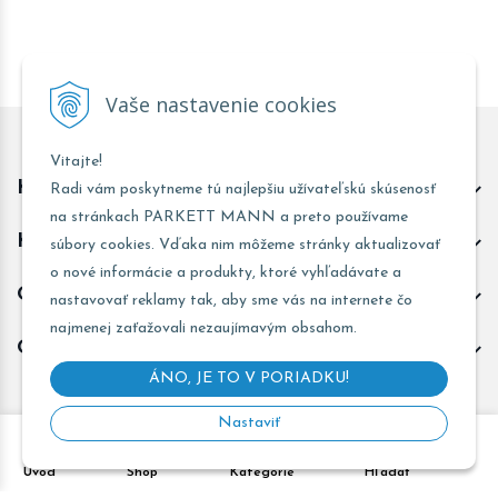
Vaše nastavenie cookies
Vitajte!
Kontakt predajňa Trnava
Radi vám poskytneme tú najlepšiu užívateľskú skúsenosť
na stránkach PARKETT MANN a preto používame
Kontakt predajňa Žarnovica
súbory cookies. Vďaka nim môžeme stránky aktualizovať
o nové informácie a produkty, ktoré vyhľadávate a
Obchodné informácie
nastavovať reklamy tak, aby sme vás na internete čo
najmenej zaťažovali nezaujímavým obsahom.
Odoberať novinky
ÁNO, JE TO V PORIADKU!
Nastaviť
Copyright © 2026 PARKETT MANN - Všetky práva vyhradené •
Úvod
Shop
Kategórie
Hľadať
Created
&
e-shop Pohoda connector
by
NextCom s.r.o.