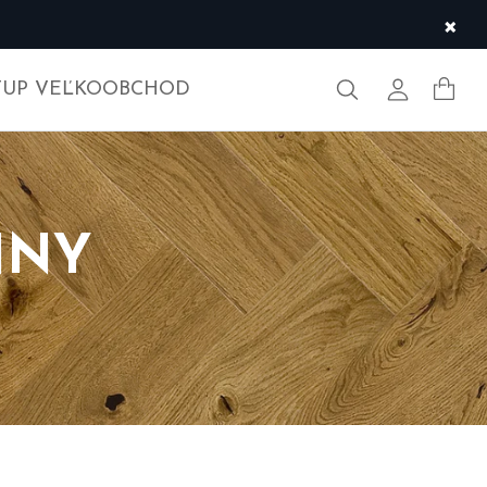
×
Hľadať
Môj účet
TUP VEĽKOOBCHOD
NNY