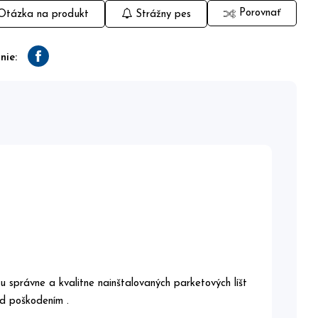
Porovnať
tázka na produkt
Strážny pes
nie:
Facebook
u správne a kvalitne nainštalovaných parketových líšt
red poškodením .