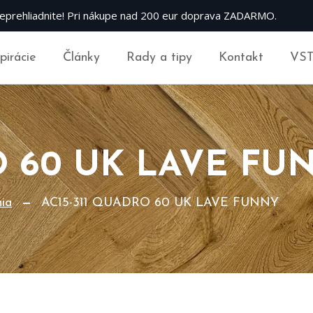
eprehliadnite! Pri nákupe nad 200 eur doprava ZADARMO.
špirácie
Články
Rady a tipy
Kontakt
VS
O 60 UK LAVE FU
nia
AC15-311 QUADRO 60 UK LAVE FUNNY