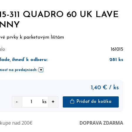
15-311 QUADRO 60 UK LAVE
UNNY
ové prvky k parketovým lištám
slo:
161015
lade, ihneď k odberu
:
281
ks
nosť na predajniach:
1,40
€
/ ks
-
+
ks
Pridať do košíka
ákupe nad 200€
DOPRAVA ZDARMA