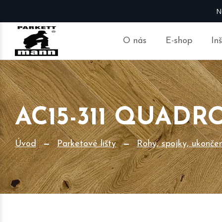
N
O nás
E-shop
In
AC15-311 QUADR
Úvod
Parketové lišty
Rohy, spojky, ukonče