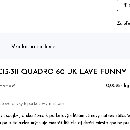
O
Zdieľa
Vzorka na poslanie
C15-311 QUADRO 60 UK LAVE FUNNY
motnosť
0,00254 kg
stové prvky k parketovým lištám
y , spojky , a ukončenia k parketovým lištám sú nevyhnutnou súčasťo
ch použitie nielen urýchluje montáž líšt ale aj chráni miesta spojov p