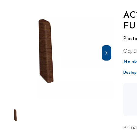
AC
F
Plast
Obj. či
Na sk
Dostup
Pri n