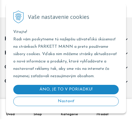
Vaše nastavenie cookies
Vitajte!
Kontakt predajňa Trnava
Radi vám poskytneme tú najlepšiu užívateľskú skúsenosť
na stránkach PARKETT MANN a preto používame
Kontakt predajňa Žarnovica
súbory cookies. Vďaka nim môžeme stránky aktualizovať
o nové informácie a produkty, ktoré vyhľadávate a
Obchodné informácie
nastavovať reklamy tak, aby sme vás na internete čo
najmenej zaťažovali nezaujímavým obsahom.
Odoberať novinky
ÁNO, JE TO V PORIADKU!
Nastaviť
Copyright © 2026 PARKETT MANN - Všetky práva vyhradené •
Úvod
Shop
Kategórie
Hľadať
Created
&
e-shop Pohoda connector
by
NextCom s.r.o.