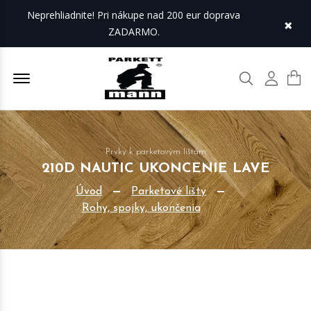
Neprehliadnite! Pri nákupe nad 200 eur doprava
×
ZADARMO.
Offcanvas Menu Open
Hľadať
Môj úč
Prvky k parketovým lištám
210D NAUTIC UKONCENIE LAVE
Úvod
Parketové lišty
Rohy, spojky, ukončenia