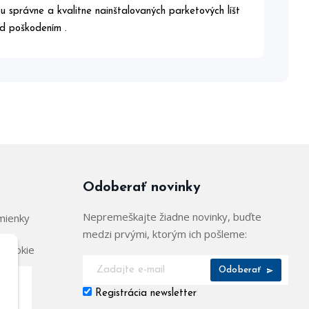
u správne a kvalitne nainštalovaných parketových líšt
red poškodením .
Odoberať novinky
Nepremeškajte žiadne novinky, buďte
mienky
medzi prvými, ktorým ich pošleme:
 cookie
Odoberať
Registrácia newsletter