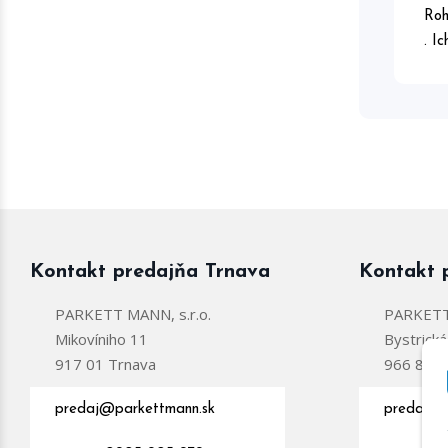
Roh
. I
Kontakt predajňa Trnava
Kontakt 
PARKETT MANN, s.r.o.
PARKETT 
Mikovíniho 11
Bystrick
917 01 Trnava
966 81 Ž
predaj@parkettmann.sk
predajzc