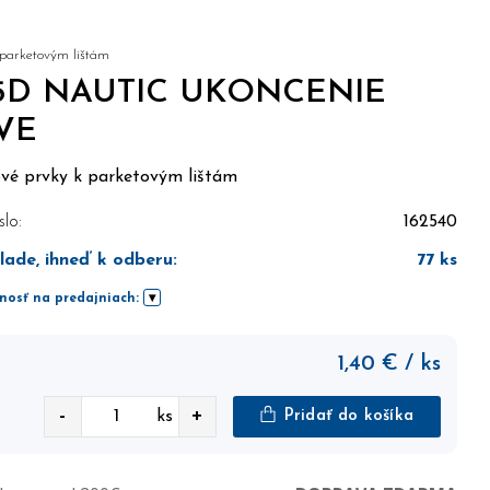
 parketovým lištám
5D NAUTIC UKONCENIE
VE
ové prvky k parketovým lištám
slo:
162540
lade, ihneď k odberu
:
77
ks
nosť na predajniach:
1,40
€
/ ks
-
+
ks
Pridať do košíka