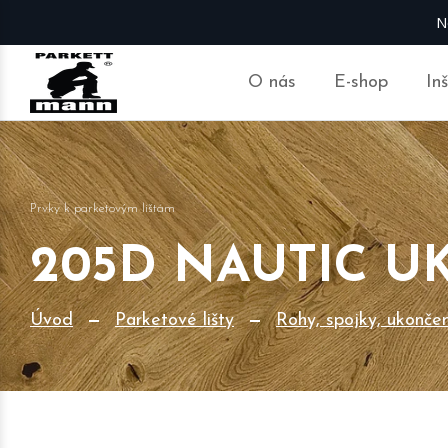
N
O nás
E-shop
In
Prvky k parketovým lištám
205D NAUTIC U
Úvod
Parketové lišty
Rohy, spojky, ukonče