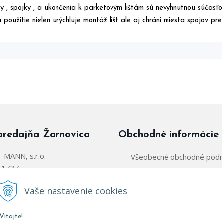
y , spojky , a ukončenia k parketovým lištám sú nevyhnutnou súčasťo
ch použitie nielen urýchluje montáž líšt ale aj chráni miesta spojov p
predajňa Žarnovica
Obchodné informácie
MANN, s.r.o.
Všeobecné obchodné pod
á 1737
Zásady používania súborov
arnovica
Vaše nastavenie cookies
Obchodný zástupca:
@parkettmann.sk
Vitajte!