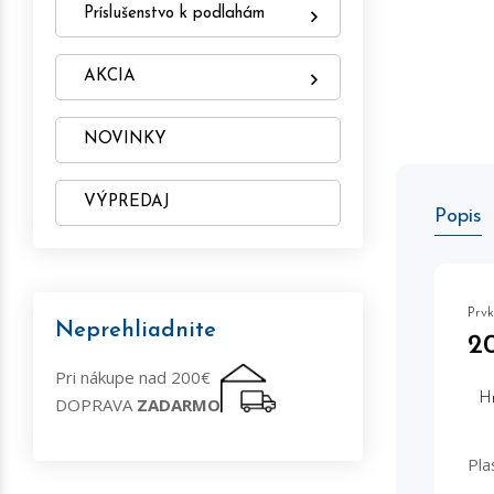
Príslušenstvo k podlahám
AKCIA
NOVINKY
VÝPREDAJ
Popis
Prvk
Neprehliadnite
2
Pri nákupe nad 200€
H
DOPRAVA
ZADARMO
Pla