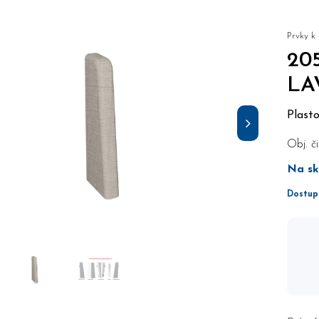
Prvky k
20
LA
Plast
Obj. či
Na sk
Dostup