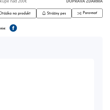
ákupe nad 200€
DOPRAVA ZDARMA
Porovnať
tázka na produkt
Strážny pes
nie:
Facebook