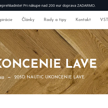
eprehliadnite! Pri nákupe nad 200 eur doprava ZADARMO.
špirácie
Články
Rady a tipy
Kontakt
VS
KONCENIE LAVE
nia
205D NAUTIC UKONCENIE LAVE