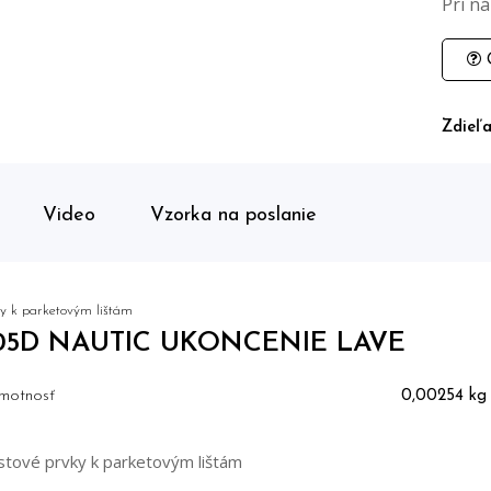
Pri n
O
Zdieľa
Video
Vzorka na poslanie
y k parketovým lištám
05D NAUTIC UKONCENIE LAVE
motnosť
0,00254 kg
stové prvky k parketovým lištám