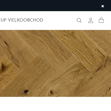
×
Hľadať
Môj účet
TUP VEĽKOOBCHOD