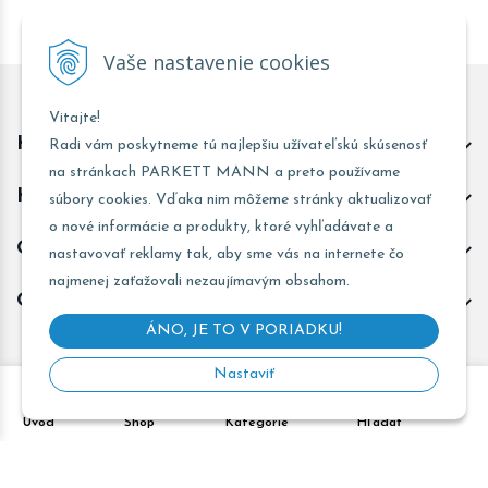
Vaše nastavenie cookies
Vitajte!
Kontakt predajňa Trnava
Radi vám poskytneme tú najlepšiu užívateľskú skúsenosť
na stránkach PARKETT MANN a preto používame
Kontakt predajňa Žarnovica
súbory cookies. Vďaka nim môžeme stránky aktualizovať
o nové informácie a produkty, ktoré vyhľadávate a
Obchodné informácie
nastavovať reklamy tak, aby sme vás na internete čo
najmenej zaťažovali nezaujímavým obsahom.
Odoberať novinky
ÁNO, JE TO V PORIADKU!
Nastaviť
Copyright © 2026 PARKETT MANN - Všetky práva vyhradené •
Úvod
Shop
Kategórie
Hľadať
Created
&
e-shop Pohoda connector
by
NextCom s.r.o.