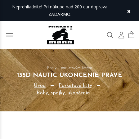
Neprehliadnite! Pri nákupe nad 200 eur doprava
×
ZADARMO.
Offcanvas Menu Open
Hľadať
Môj úč
Prvky k parketovým lištám
135D NAUTIC UKONCENIE PRAVE
Úvod
Parketové lišty
Rohy, spojky, ukončenia