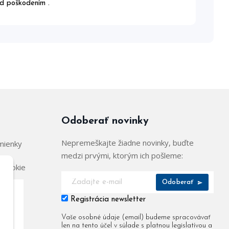
red poškodením .
Odoberať novinky
Nepremeškajte žiadne novinky, buďte
mienky
medzi prvými, ktorým ich pošleme:
 cookie
Odoberať
Registrácia newsletter
904
Vaše osobné údaje (email) budeme spracovávať
len na tento účel v súlade s platnou legislatívou a
955