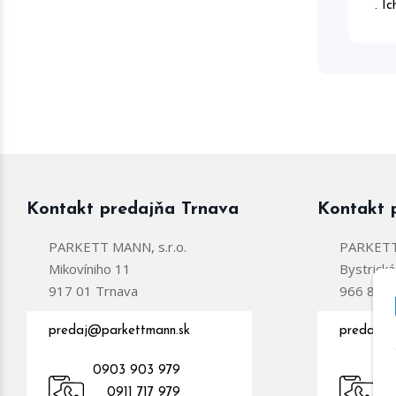
. I
Kontakt predajňa Trnava
Kontakt 
PARKETT MANN, s.r.o.
PARKETT 
Mikovíniho 11
Bystrick
917 01 Trnava
966 81 Ž
predaj@parkettmann.sk
predajzc
0903 903 979
0
0911 717 979
09