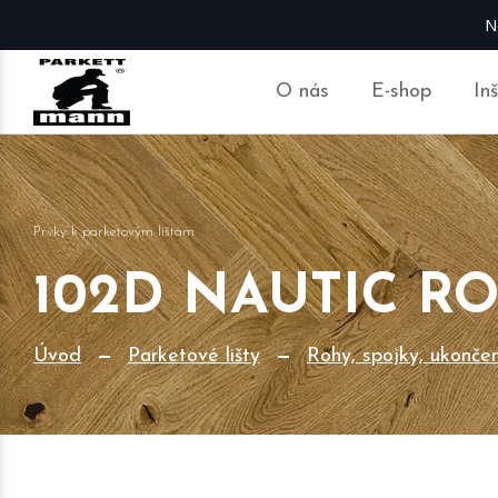
N
O nás
E-shop
In
Prvky k parketovým lištám
102D NAUTIC R
Úvod
Parketové lišty
Rohy, spojky, ukonče