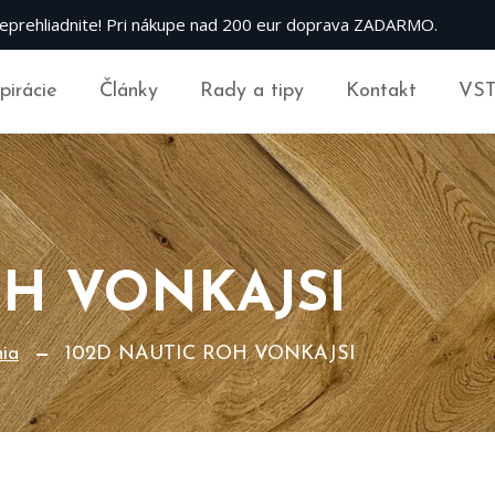
eprehliadnite! Pri nákupe nad 200 eur doprava ZADARMO.
špirácie
Články
Rady a tipy
Kontakt
VS
OH VONKAJSI
nia
102D NAUTIC ROH VONKAJSI