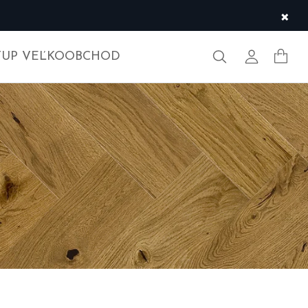
×
Hľadať
Môj účet
TUP VEĽKOOBCHOD