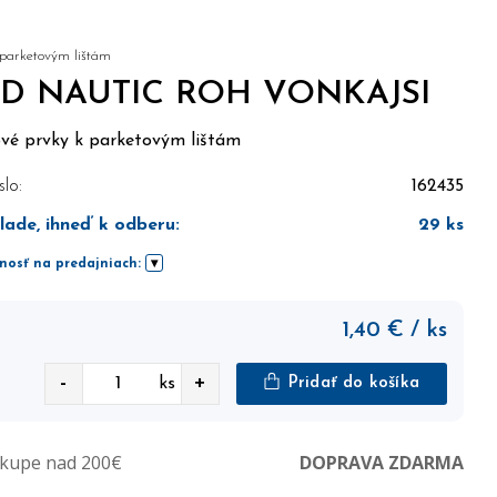
 parketovým lištám
2D NAUTIC ROH VONKAJSI
ové prvky k parketovým lištám
slo:
162435
lade, ihneď k odberu
:
29
ks
nosť na predajniach:
1,40
€
/ ks
-
+
ks
Pridať do košíka
ákupe nad 200€
DOPRAVA ZDARMA