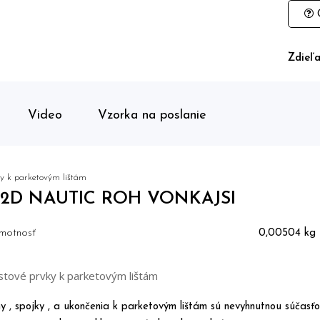
O
Zdieľa
Video
Vzorka na poslanie
y k parketovým lištám
02D NAUTIC ROH VONKAJSI
motnosť
0,00504 kg
stové prvky k parketovým lištám
y , spojky , a ukončenia k parketovým lištám sú nevyhnutnou súčasťo