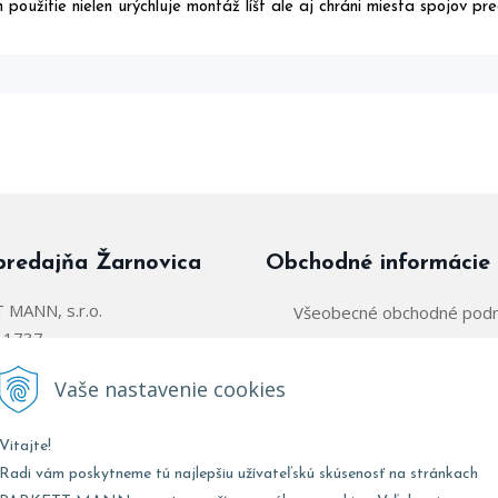
ch použitie nielen urýchluje montáž líšt ale aj chráni miesta spojov p
predajňa Žarnovica
Obchodné informácie
MANN, s.r.o.
Všeobecné obchodné pod
á 1737
Zásady používania súborov
arnovica
Vaše nastavenie cookies
Obchodný zástupca:
@parkettmann.sk
Vitajte!
Stred/Východ:
0947 900 
911 903 979
Radi vám poskytneme tú najlepšiu užívateľskú skúsenosť na stránkach
Západ:
0903 903 
02 907 979