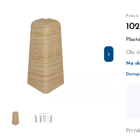
Prvky k
10
Plast
Obj. či
Na sk
Dostup
Pri n