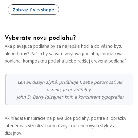
Zobraziť v e-shope
Vyberáte novú podlahu?
Aká plavajuca podlaha by sa najlepšie hodila do vášho bytu
alebo firmy? Páčila by sa vám vinylova podlaha, laminatova
podlaha, kompozitna podlaha alebo radšej drevená podlaha?
Len ak dizajn zlyhá, priťahuje k sebe pozornosť. Ak
uspeje, je neviditeľný.
John D. Berry (dizajnér kníh a konzultant typografie)
Ak hľadáte inšpirácie na plávajúce podlahy, pozrite si obrázky
interiérov s vizualizáciami rôznych interiérových štýlov a
dizajnov.