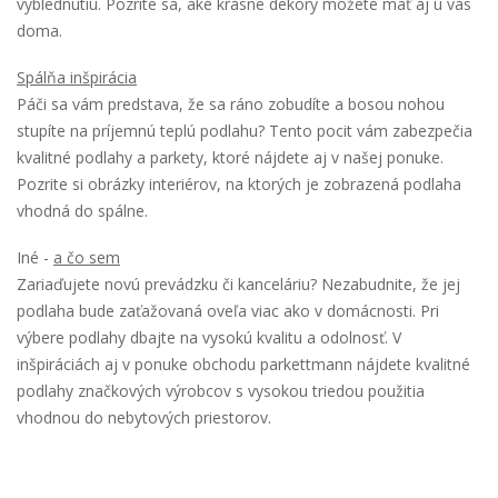
vyblednutiu. Pozrite sa, aké krásne dekory môžete mať aj u vás
doma.
Spálňa inšpirácia
Páči sa vám predstava, že sa ráno zobudíte a bosou nohou
stupíte na príjemnú teplú podlahu? Tento pocit vám zabezpečia
kvalitné podlahy a parkety, ktoré nájdete aj v našej ponuke.
Pozrite si obrázky interiérov, na ktorých je zobrazená podlaha
vhodná do spálne.
Iné -
a čo sem
Zariaďujete novú prevádzku či kanceláriu? Nezabudnite, že jej
podlaha bude zaťažovaná oveľa viac ako v domácnosti. Pri
výbere podlahy dbajte na vysokú kvalitu a odolnosť. V
inšpiráciách aj v ponuke obchodu parkettmann nájdete kvalitné
podlahy značkových výrobcov s vysokou triedou použitia
vhodnou do nebytových priestorov.