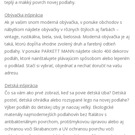
teplý a mäkký povrch novej podlahy.
Obývačka inšpirácia
Ak je vašim snom moderná obývačka, v ponuke obchodov s
nábytkom nájdete obývačky v rôznych štýloch aj farbách –
vintage, rustikálna, biela, sivá, bielosivá. Moderná obývačka je aj
taká, ktorú dopĺňa vhodne zvolený druh a farebný odtieň
podlahy. V ponuke PARKETT MANN nájdete okolo 400 dekorov
podláh, ktoré nainštalujete plávajúcim spôsobom alebo lepením
o podklad. Stačí si vybrať, objednať a nechať doručiť na vašu
adresu.
Detská inšpirácia
Čo sa vám ako prvé zobrazí, keď sa povie detská izba? Detská
postel, detská ohrádka alebo rozsypané lego na novej podlahe?
Výber podláh do detskej izby je naozaj veľký. Ekologické
materiály najmodernejších podlahovín bez ftalátov s
antibakteriálnym povrchom, protišmykovou úpravou alebo aj
ochranou voči škrabancom a UV ochranou povrchu voči