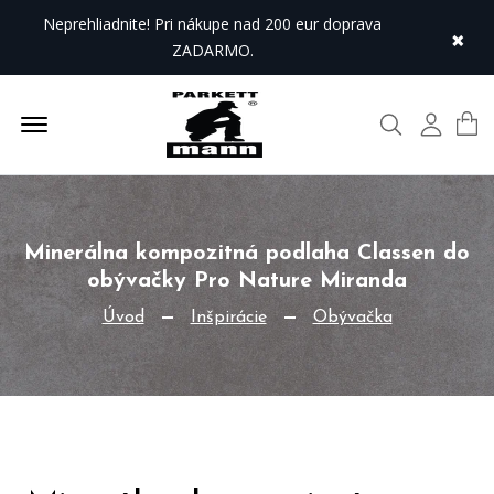
Neprehliadnite! Pri nákupe nad 200 eur doprava
×
ZADARMO.
Offcanvas Menu Open
Hľadať
Môj úč
Minerálna kompozitná podlaha Classen do
obývačky Pro Nature Miranda
Úvod
Inšpirácie
Obývačka