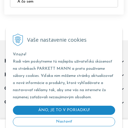
A čo sem
Vaše nastavenie cookies
Vitajte!
Kontakt predajňa Trnava
Radi vám poskytneme tú najlepšiu užívateľskú skúsenosť
na stránkach PARKETT MANN a preto používame
Kontakt predajňa Žarnovica
súbory cookies. Vďaka nim môžeme stránky aktualizovať
o nové informácie a produkty, ktoré vyhľadávate a
Obchodné informácie
nastavovať reklamy tak, aby sme vás na internete čo
najmenej zaťažovali nezaujímavým obsahom.
Odoberať novinky
ÁNO, JE TO V PORIADKU!
Nastaviť