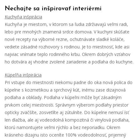
Nechajte sa inšpirovať interiérmi
Kuchyňa inšpirácia
Kuchyňa je miestom, v ktorom sa ľudia zdržiavajú veľmi radi,
lebo pre mnohých znamená srdce domova. V kuchyni skúšate
nové recepty na výborné rezne, ochutnávate sladké koláče,
vediete zásadné rozhovory s rodinou. Je to miestnosť, kde asi
najviac vnímate teplo rodinného krbu. Okrem dobrých vzťahov
ho dotvára aj vhodne zvolené zariadenie a podlaha do kuchyne.
Kúpeľňa inšpirácia
Pri vstupe do miestnosti niekomu padne do oka nová polica do
kúpelne s kozmetikou a sprchový kút, inému zase dizajnová
podlaha a obklady. Podlaha v kúpeľni môže byť zásadným
prvkom celej miestnosti. Správnym výberom podlahy priestor
opticky zväčšíte, zosvetlíte aj zútulníte. Do kúpelne nemusí ísť
len dlažba, ale aj vodeodolná kompozitná či vinylová podlaha,
ktorú namontujete veľmi rýchlo a bez neporiadku. Okrem
krásneho dizajnu isto oceníte 100% vodeodolnosť, prijemný